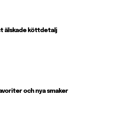
st älskade köttdetalj
favoriter och nya smaker