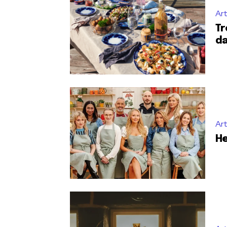
Art
Tr
da
Art
He