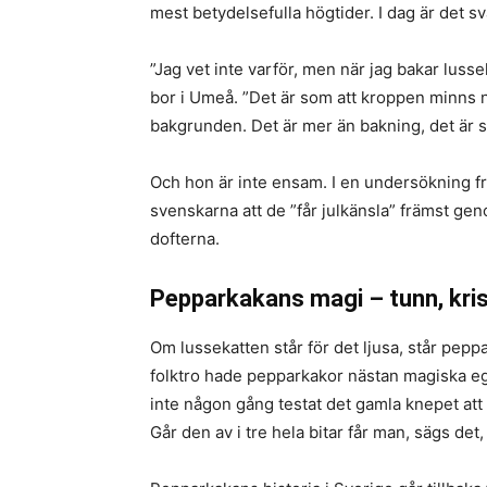
mest betydelsefulla högtider. I dag är det sv
”Jag vet inte varför, men när jag bakar lusse
bor i Umeå. ”Det är som att kroppen minns nå
bakgrunden. Det är mer än bakning, det är s
Och hon är inte ensam. I en undersökning f
svenskarna att de ”får julkänsla” främst geno
dofterna.
Pepparkakans magi – tunn, kri
Om lussekatten står för det ljusa, står pep
folktro hade pepparkakor nästan magiska e
inte någon gång testat det gamla knepet at
Går den av i tre hela bitar får man, sägs det