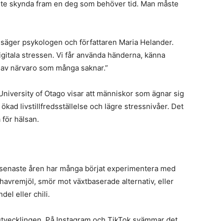
 inte skynda fram en deg som behöver tid. Man måste
a,” säger psykologen och författaren Maria Helander.
igitala stressen. Vi får använda händerna, känna
m av närvaro som många saknar.”
University of Otago visar att människor som ägnar sig
ökad livstillfredsställelse och lägre stressnivåer. Det
a för hälsan.
 senaste åren har många börjat experimentera med
havremjöl, smör mot växtbaserade alternativ, eller
el eller chili.
n utvecklingen. På Instagram och TikTok svämmar det