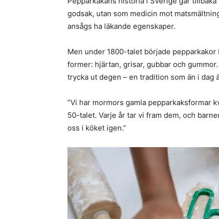
Pepparkakans historia i Sverige går tillbaka
godsak, utan som medicin mot matsmältningsb
ansågs ha läkande egenskaper.
Men under 1800-talet började pepparkakor 
former: hjärtan, grisar, gubbar och gummor. F
trycka ut degen – en tradition som än i dag 
”Vi har mormors gamla pepparkaksformar kva
50-talet. Varje år tar vi fram dem, och barn
oss i köket igen.”