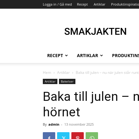
Logga in / Gå med
Recept
Artiklar
Produktinspirati
Smakjakten
–
Din
recept
och
köksinspirationssida
RECEPT
ARTIKLAR
PRODUKTIN
Hem
Artiklar
Baka till julen – nu när julen står run
Artiklar
Bakelser
Baka till julen – 
hörnet
By
admin
-
13 november 2025