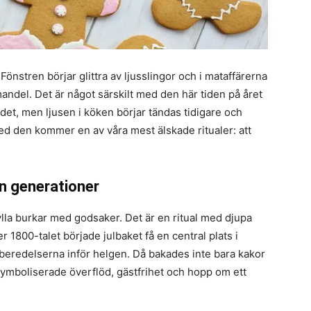
önstren börjar glittra av ljusslingor och i mataffärerna
mandel. Det är något särskilt med den här tiden på året
ndet, men ljusen i köken börjar tändas tidigare och
med den kommer en av våra mest älskade ritualer: att
n generationer
 fylla burkar med godsaker. Det är en ritual med djupa
 1800-talet började julbaket få en central plats i
örberedelserna inför helgen. Då bakades inte bara kakor
symboliserade överflöd, gästfrihet och hopp om ett