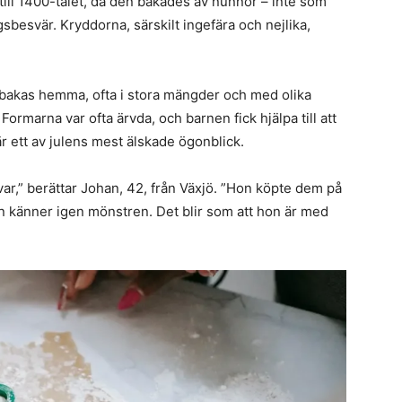
 till 1400-talet, då den bakades av nunnor – inte som
esvär. Kryddorna, särskilt ingefära och nejlika,
bakas hemma, ofta i stora mängder och med olika
ormarna var ofta ärvda, och barnen fick hjälpa till att
är ett av julens mest älskade ögonblick.
r,” berättar Johan, 42, från Växjö. ”Hon köpte dem på
en känner igen mönstren. Det blir som att hon är med