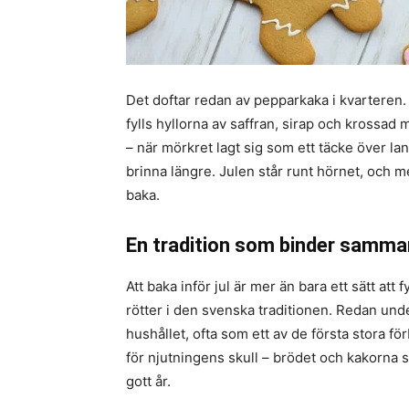
Det doftar redan av pepparkaka i kvarteren. F
fylls hyllorna av saffran, sirap och krossad 
– när mörkret lagt sig som ett täcke över la
brinna längre. Julen står runt hörnet, och 
baka.
En tradition som binder samma
Att baka inför jul är mer än bara ett sätt att
rötter i den svenska traditionen. Redan under
hushållet, ofta som ett av de första stora f
för njutningens skull – brödet och kakorna 
gott år.