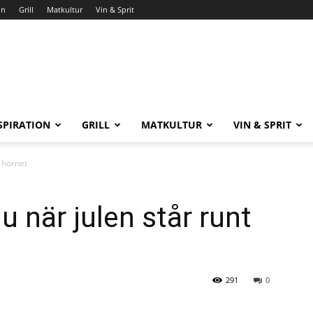
on
Grill
Matkultur
Vin & Sprit
SPIRATION
GRILL
MATKULTUR
VIN & SPRIT
t hörnet
nu när julen står runt
291
0