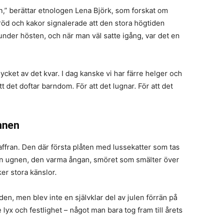
n,” berättar etnologen Lena Björk, som forskat om
bröd och kakor signalerade att den stora högtiden
nder hösten, och när man väl satte igång, var det en
cket av det kvar. I dag kanske vi har färre helger och
t det doftar barndom. För att det lugnar. För att det
nnen
affran. Den där första plåten med lussekatter som tas
ån ugnen, den varma ångan, smöret som smälter över
er stora känslor.
en, men blev inte en självklar del av julen förrän på
yx och festlighet – något man bara tog fram till årets