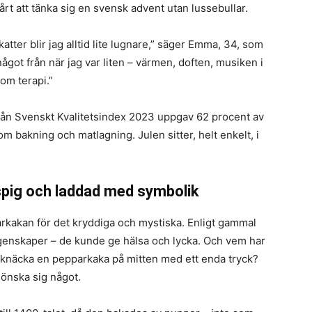
årt att tänka sig en svensk advent utan lussebullar.
katter blir jag alltid lite lugnare,” säger Emma, 34, som
got från när jag var liten – värmen, doften, musiken i
om terapi.”
rån Svenskt Kvalitetsindex 2023 uppgav 62 procent av
m bakning och matlagning. Julen sitter, helt enkelt, i
spig och laddad med symbolik
parkakan för det kryddiga och mystiska. Enligt gammal
genskaper – de kunde ge hälsa och lycka. Och vem har
t knäcka en pepparkaka på mitten med ett enda tryck?
, önska sig något.