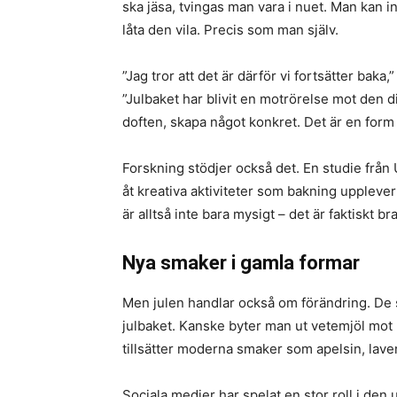
ska jäsa, tvingas man vara i nuet. Man kan
låta den vila. Precis som man själv.
”Jag tror att det är därför vi fortsätter bak
”Julbaket har blivit en motrörelse mot den d
doften, skapa något konkret. Det är en for
Forskning stödjer också det. En studie från 
åt kreativa aktiviteter som bakning upplever 
är alltså inte bara mysigt – det är faktiskt br
Nya smaker i gamla formar
Men julen handlar också om förändring. De
julbaket. Kanske byter man ut vetemjöl mot 
tillsätter moderna smaker som apelsin, lavend
Sociala medier har spelat en stor roll i de