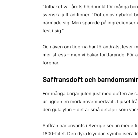
”Julbaket var årets höjdpunkt för många bar
svenska jultraditioner. ”Doften av nybakat 
närmade sig. Man sparade på ingredienser u
fest i sig.”
Och även om tiderna har förändrats, lever my
mer stress – men vi bakar fortfarande. För at
förenar.
Saffransdoft och barndomsmi
För många börjar julen just med doften av s
ur ugnen en mörk novemberkväll. Ljuset fr
den gula ytan – det är små detaljer som väck
Saffran har använts i Sverige sedan medeltid
1800-talet. Den dyra kryddan symboliserade l