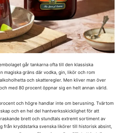
embolaget går tankarna ofta till den klassiska
n magiska gräns där vodka, gin, likör och rom
, alkoholhetta och skatteregler. Men kliver man över
ill och med 80 procent öppnar sig en helt annan värld.
0 procent och högre handlar inte om berusning. Tvärtom
skap och en hel del hantverksskicklighet för att
rraskande brett och stundtals extremt sortiment av
från kryddstarka svenska likörer till historisk absint,