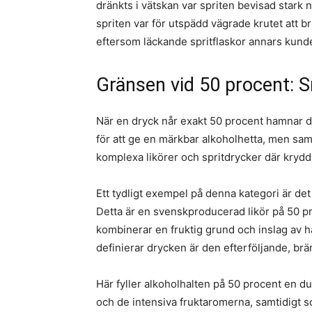
dränkts i vätskan var spriten bevisad stark
spriten var för utspädd vägrade krutet att br
eftersom läckande spritflaskor annars kunde
Gränsen vid 50 procent: 
När en dryck når exakt 50 procent hamnar den 
för att ge en märkbar alkoholhetta, men samti
komplexa likörer och spritdrycker där krydd
Ett tydligt exempel på denna kategori är d
Detta är en svenskproducerad likör på 50 p
kombinerar en fruktig grund och inslag av h
definierar drycken är den efterföljande, brä
Här fyller alkoholhalten på 50 procent en d
och de intensiva fruktaromerna, samtidigt s