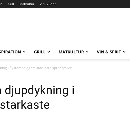
on
Grill
Matkultur
Vin & Sprit
SPIRATION
GRILL
MATKULTUR
VIN & SPRIT
kning i Systembolagets starkaste spritdrycker
n djupdykning i
starkaste