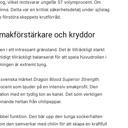
 nog, vilket motsvarar ungefär 57 volymprocent. Om
inna. Detta var en kritisk säkerhetsdetalj under sjöslag
 förstöra skeppets krutförråd.
Smakförstärkare och kryddor
i ett intressant gränsland. Det är tillräckligt starkt
digt tillräckligt balanserat för att spela huvudrollen i
ningen är extremt tung.
et svenska märket
Dragon Blood Superior Strength
.
rocent som bjuder på en intensiv smakprofil. Den
allon med en tydlig ton av kanel. Det som verkligen
nnande hettan från chilipeppar.
ubbel funktion. Den bär upp den tunga sockerhalten
om den samverkar med chilin för att skapa en kraftfull