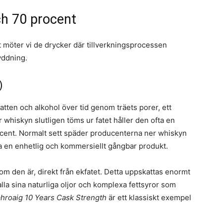
ch 70 procent
alt möter vi de drycker där tillverkningsprocessen
yddning.
)
atten och alkohol över tid genom träets porer, ett
 whiskyn slutligen töms ur fatet håller den ofta en
rocent. Normalt sett späder producenterna ner whiskyn
apa en enhetlig och kommersiellt gångbar produkt.
om den är, direkt från ekfatet. Detta uppskattas enormt
la sina naturliga oljor och komplexa fettsyror som
hroaig 10 Years Cask Strength
är ett klassiskt exempel