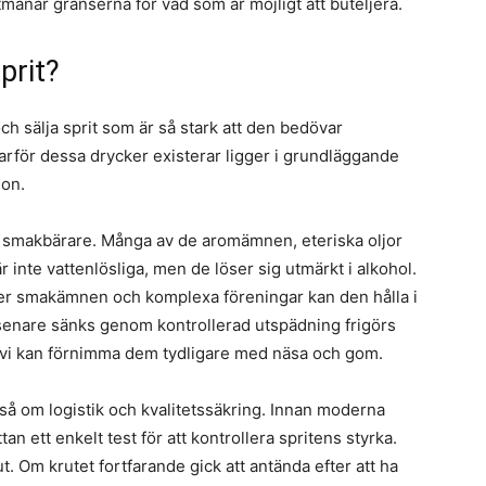
manar gränserna för vad som är möjligt att buteljera.
prit?
ch sälja sprit som är så stark att den bedövar
arför dessa drycker existerar ligger i grundläggande
ion.
isk smakbärare. Många av de aromämnen, eteriska oljor
 inte vattenlösliga, men de löser sig utmärkt i alkohol.
mer smakämnen och komplexa föreningar kan den hålla i
n senare sänks genom kontrollerad utspädning frigörs
att vi kan förnimma dem tydligare med näsa och gom.
kså om logistik och kvalitetssäkring. Innan moderna
n ett enkelt test för att kontrollera spritens styrka.
 Om krutet fortfarande gick att antända efter att ha