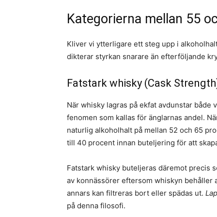
Kategorierna mellan 55 o
Kliver vi ytterligare ett steg upp i alkoholh
dikterar styrkan snarare än efterföljande kr
Fatstark whisky (Cask Strength
När whisky lagras på ekfat avdunstar både v
fenomen som kallas för änglarnas andel. När
naturlig alkoholhalt på mellan 52 och 65 p
till 40 procent innan buteljering för att sk
Fatstark whisky buteljeras däremot precis s
av konnässörer eftersom whiskyn behåller al
annars kan filtreras bort eller spädas ut.
Lap
på denna filosofi.