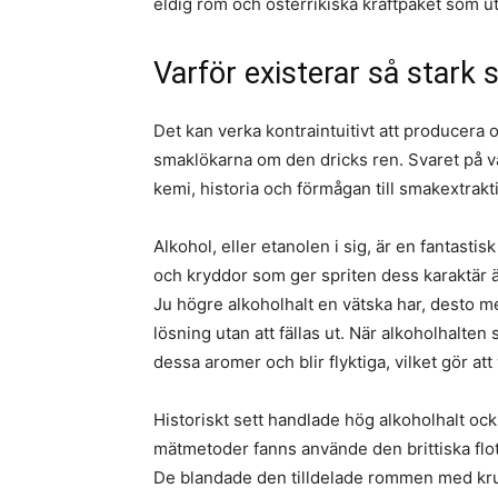
eldig rom och österrikiska kraftpaket som ut
Varför existerar så stark s
Det kan verka kontraintuitivt att producera o
smaklökarna om den dricks ren. Svaret på v
kemi, historia och förmågan till smakextrakt
Alkohol, eller etanolen i sig, är en fantast
och kryddor som ger spriten dess karaktär är
Ju högre alkoholhalt en vätska har, desto 
lösning utan att fällas ut. När alkoholhalte
dessa aromer och blir flyktiga, vilket gör 
Historiskt sett handlade hög alkoholhalt oc
mätmetoder fanns använde den brittiska flotta
De blandade den tilldelade rommen med krut.