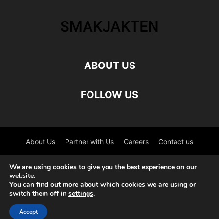
ABOUT US
FOLLOW US
About Us
Partner with Us
Careers
Contact us
©
We are using cookies to give you the best experience on our
website.
You can find out more about which cookies we are using or
Dansk
(
Danska
)
Norsk bokmål
(
Norskt Bokmål
)
switch them off in
settings
.
Svenska
Accept