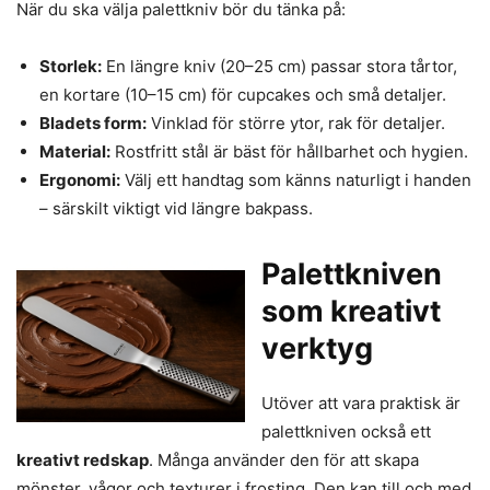
När du ska välja palettkniv bör du tänka på:
Storlek:
En längre kniv (20–25 cm) passar stora tårtor,
en kortare (10–15 cm) för cupcakes och små detaljer.
Bladets form:
Vinklad för större ytor, rak för detaljer.
Material:
Rostfritt stål är bäst för hållbarhet och hygien.
Ergonomi:
Välj ett handtag som känns naturligt i handen
– särskilt viktigt vid längre bakpass.
Palettkniven
som kreativt
verktyg
Utöver att vara praktisk är
palettkniven också ett
kreativt redskap
. Många använder den för att skapa
mönster, vågor och texturer i frosting. Den kan till och med