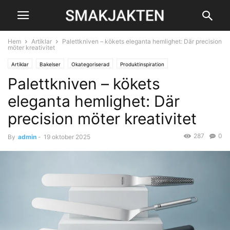
Hem
Artiklar
Palettkniven – kökets eleganta hemlighet: Där precision
möter kreativitet
Artiklar
Bakelser
Okategoriserad
Produktinspiration
Palettkniven – kökets
eleganta hemlighet: Där
precision möter kreativitet
287
0
By
admin
-
19 oktober 2025