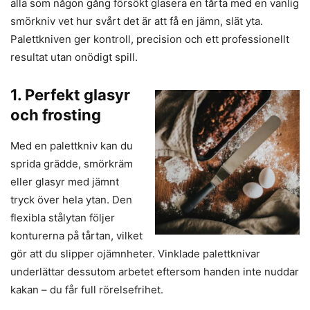
alla som någon gång försökt glasera en tårta med en vanlig
smörkniv vet hur svårt det är att få en jämn, slät yta.
Palettkniven ger kontroll, precision och ett professionellt
resultat utan onödigt spill.
1. Perfekt glasyr
och frosting
Med en palettkniv kan du
sprida grädde, smörkräm
eller glasyr med jämnt
tryck över hela ytan. Den
flexibla stålytan följer
konturerna på tårtan, vilket
gör att du slipper ojämnheter. Vinklade palettknivar
underlättar dessutom arbetet eftersom handen inte nuddar
kakan – du får full rörelsefrihet.