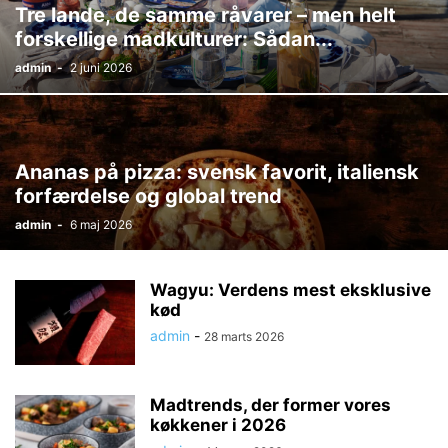
Tre lande, de samme råvarer – men helt
forskellige madkulturer: Sådan...
admin
-
2 juni 2026
Ananas på pizza: svensk favorit, italiensk
forfærdelse og global trend
admin
-
6 maj 2026
Wagyu: Verdens mest eksklusive
kød
admin
-
28 marts 2026
Madtrends, der former vores
køkkener i 2026