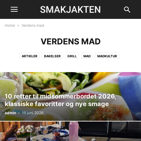
Home
Verdens mad
VERDENS MAD
ARTIKLER
BAKELSER
GRILL
MAD
MADKULTUR
OKATEGORISERAD
OPSKRIFTER
PRODUKTINSPIRATION
PRODUKTTESTS
VERDENS MAD
VIDEO
VIN
VIN & SPIRITUS
10 retter til midsommerbordet 2026,
klassiske favoritter og nye smage
admin
-
15 juni 2026