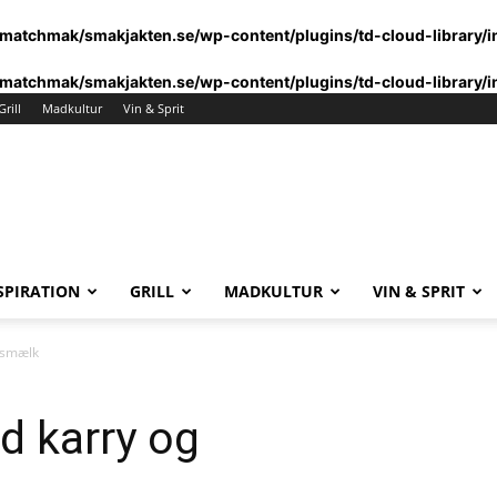
matchmak/smakjakten.se/wp-content/plugins/td-cloud-library/i
matchmak/smakjakten.se/wp-content/plugins/td-cloud-library/i
Grill
Madkultur
Vin & Sprit
SPIRATION
GRILL
MADKULTUR
VIN & SPRIT
osmælk
d karry og