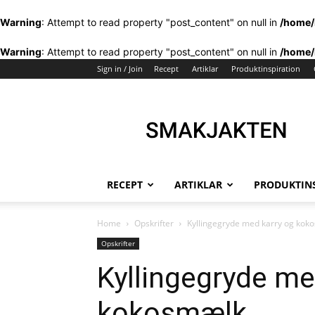
Warning
: Attempt to read property "post_content" on null in
/home/
Warning
: Attempt to read property "post_content" on null in
/home/
Sign in / Join
Recept
Artiklar
Produktinspiration
Smakjakten
–
Din
recept
och
köksinspirationssida
RECEPT
ARTIKLAR
PRODUKTIN
Home
Opskrifter
Kyllingegryde med karry og kok
Opskrifter
Kyllingegryde me
kokosmælk