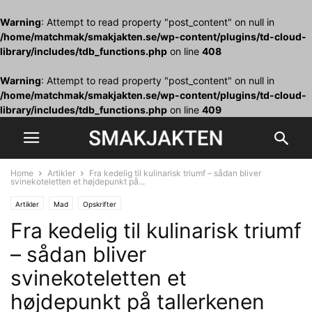
Warning
: Attempt to read property "post_content" on null in
/home/matchmak/smakjakten.se/wp-content/plugins/td-cloud-
library/includes/tdb_functions.php
on line
408
Warning
: Attempt to read property "post_content" on null in
/home/matchmak/smakjakten.se/wp-content/plugins/td-cloud-
library/includes/tdb_functions.php
on line
409
Home
Artikler
Fra kedelig til kulinarisk triumf – sådan bliver
svinekoteletten et højdepunkt på...
Artikler
Mad
Opskrifter
Fra kedelig til kulinarisk triumf
– sådan bliver
svinekoteletten et
højdepunkt på tallerkenen