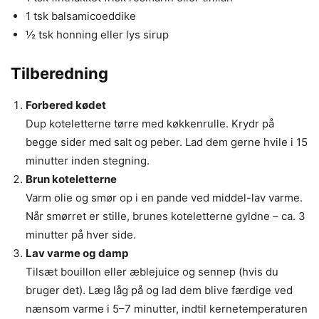
1 tsk balsamicoeddike
½ tsk honning eller lys sirup
Tilberedning
Forbered kødet
Dup koteletterne tørre med køkkenrulle. Krydr på
begge sider med salt og peber. Lad dem gerne hvile i 15
minutter inden stegning.
Brun koteletterne
Varm olie og smør op i en pande ved middel-lav varme.
Når smørret er stille, brunes koteletterne gyldne – ca. 3
minutter på hver side.
Lav varme og damp
Tilsæt bouillon eller æblejuice og sennep (hvis du
bruger det). Læg låg på og lad dem blive færdige ved
nænsom varme i 5–7 minutter, indtil kernetemperaturen