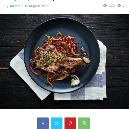
252
0
By
admin
-
15 august 2025