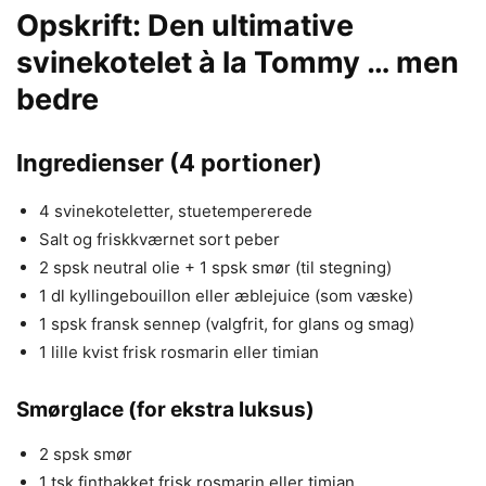
Opskrift: Den ultimative
svinekotelet à la Tommy … men
bedre
Ingredienser (4 portioner)
4 svinekoteletter, stuetempererede
Salt og friskkværnet sort peber
2 spsk neutral olie + 1 spsk smør (til stegning)
1 dl kyllingebouillon eller æblejuice (som væske)
1 spsk fransk sennep (valgfrit, for glans og smag)
1 lille kvist frisk rosmarin eller timian
Smørglace (for ekstra luksus)
2 spsk smør
1 tsk finthakket frisk rosmarin eller timian