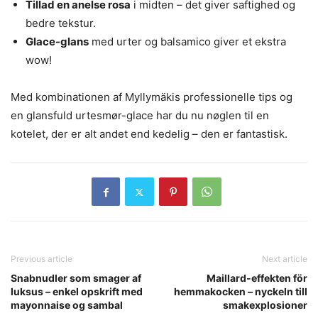
Tillad en anelse rosa
i midten – det giver saftighed og
bedre tekstur.
Glace-glans
med urter og balsamico giver et ekstra
wow!
Med kombinationen af Myllymäkis professionelle tips og
en glansfuld urtesmør-glace har du nu nøglen til en
kotelet, der er alt andet end kedelig – den er fantastisk.
Previous article
Next article
Snabnudler som smager af
Maillard-effekten för
luksus – enkel opskrift med
hemmakocken – nyckeln till
mayonnaise og sambal
smakexplosioner