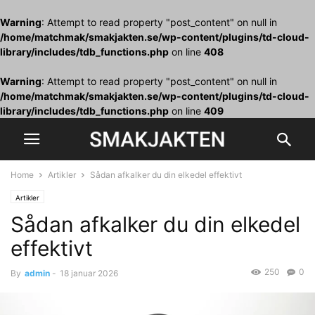
Warning
: Attempt to read property "post_content" on null in
/home/matchmak/smakjakten.se/wp-content/plugins/td-cloud-
library/includes/tdb_functions.php
on line
408
Warning
: Attempt to read property "post_content" on null in
/home/matchmak/smakjakten.se/wp-content/plugins/td-cloud-
library/includes/tdb_functions.php
on line
409
Home
Artikler
Sådan afkalker du din elkedel effektivt
Artikler
Sådan afkalker du din elkedel
effektivt
250
0
By
admin
-
18 januar 2026