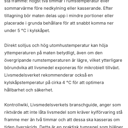
stå framme: högst två timmar i rumstemperatur eller
sommarvärme före nedkylning eller kasserande. Efter
tillagning bör maten delas upp i mindre portioner eller
placerade i grunda behållare för att snabbt komma ner
under 5 °C i kylskåpet.
Direkt solljus och hög utomhustemperatur kan höja
yttemperaturen på maten betydligt, även om den
övergripande rumstemperaturen är lägre, vilket ytterligare
börundvika att livsmedel exponeras för mikrobiell tillväxt.
Livsmedelsverket rekommenderar också en
kylskåpstemperatur på cirka 4 °C för att optimera
hållbarhet och säkerhet.
Kontrollwiki, Livsmedelsverkets branschguide, anger som
riktvärde att inte låta livsmedel som kräver kylförvaring stå
framme mer än två timmar och att dessa ska kasseras om
tiden överskrids. Detta är en praktisk tumregel som hjälper