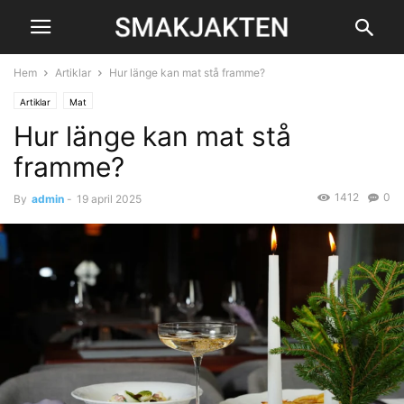
Hem
Artiklar
Hur länge kan mat stå framme?
Artiklar
Mat
Hur länge kan mat stå
framme?
1412
0
By
admin
-
19 april 2025