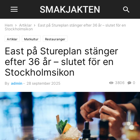
Hem
Artiklar
East på Stureplan stänger efter 36 år – slutet för en
Stockholmsikon
Artiklar
Matkultur
Restauranger
East på Stureplan stänger
efter 36 år – slutet för en
Stockholmsikon
3806
0
By
admin
-
28 september 2025