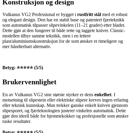
Konstruksjon og design
Vulkanus VG2 Professional er bygget i
rustfritt stål
med et robust
og elegant design. Den har en stabil base og patentert fjærteknikk
som automatisk tilpasser slipevinkelen (11–21 grader) etter bladet.
Dette gjør at den fungerer til både rette og taggete kniver. Classic-
modellen tilbyr samme teknikk, men i en lettere
plast/aluminiumskonstruksjon for de som ønsker et rimeligere og
mer håndterbart alternativ.
Betyg: ⭐⭐⭐⭐⭐ (5/5)
Brukervennlighet
En av Vulkanus VG2 sine største styrker er dens
enkelhet
. I
motsetning til slipestein eller elektriske slipere kreves ingen erfaring
eller teknisk kunnskap. Man trekker ganske enkelt kniven gjennom
slipesporet, og fjærteknologien justerer vinkelen automatisk. Dette
gjør den ideell både for hjemmekokker og profesjonelle som ønsker
raske resultater.
Betyg: ⭐⭐⭐⭐⭐ (5/5)