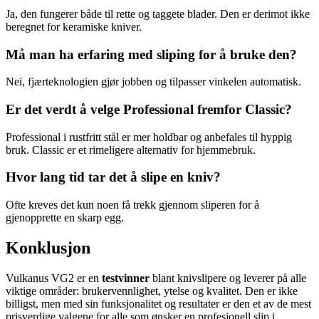
Ja, den fungerer både til rette og taggete blader. Den er derimot ikke
beregnet for keramiske kniver.
Må man ha erfaring med sliping for å bruke den?
Nei, fjærteknologien gjør jobben og tilpasser vinkelen automatisk.
Er det verdt å velge Professional fremfor Classic?
Professional i rustfritt stål er mer holdbar og anbefales til hyppig
bruk. Classic er et rimeligere alternativ for hjemmebruk.
Hvor lang tid tar det å slipe en kniv?
Ofte kreves det kun noen få trekk gjennom sliperen for å
gjenopprette en skarp egg.
Konklusjon
Vulkanus VG2 er en
testvinner
blant knivslipere og leverer på alle
viktige områder: brukervennlighet, ytelse og kvalitet. Den er ikke
billigst, men med sin funksjonalitet og resultater er den et av de mest
prisverdige valgene for alle som ønsker en profesjonell slip i