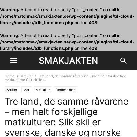
Warning
: Attempt to read property "post_content" on null in
/home/matchmak/smakjakten.se/wp-content/plugins/td-cloud-
library/includes/tdb_functions.php
on line
408
Warning
: Attempt to read property "post_content" on null in
/home/matchmak/smakjakten.se/wp-content/plugins/td-cloud-
library/includes/tdb_functions.php
on line
409
Home
Artikler
Tre land, de samme råvarene – men helt forskjellige
matkulturer: Slik skiller...
Artikler
Mat
Matkultur
Verdens mat
Tre land, de samme råvarene
– men helt forskjellige
matkulturer: Slik skiller
svenske, danske og norske