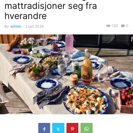
mattradisjoner seg fra
hverandre
120
0
By
admin
-
2 juni 2026