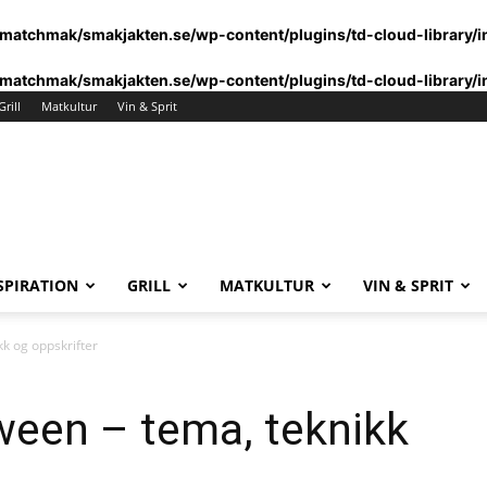
matchmak/smakjakten.se/wp-content/plugins/td-cloud-library/i
matchmak/smakjakten.se/wp-content/plugins/td-cloud-library/i
Grill
Matkultur
Vin & Sprit
SPIRATION
GRILL
MATKULTUR
VIN & SPRIT
kk og oppskrifter
oween – tema, teknikk