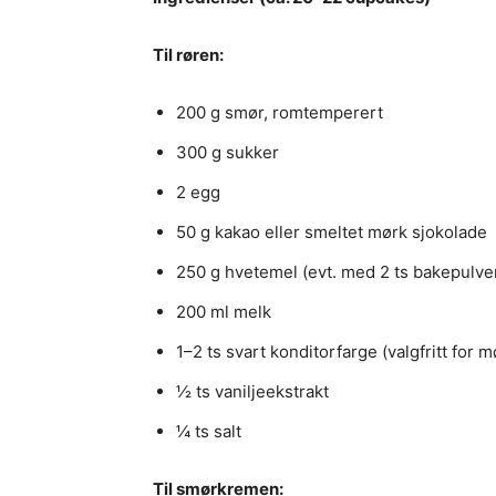
Til røren:
200 g smør, romtemperert
300 g sukker
2 egg
50 g kakao eller smeltet mørk sjokolade
250 g hvetemel (evt. med 2 ts bakepulve
200 ml melk
1–2 ts svart konditorfarge (valgfritt for 
½ ts vaniljeekstrakt
¼ ts salt
Til smørkremen: