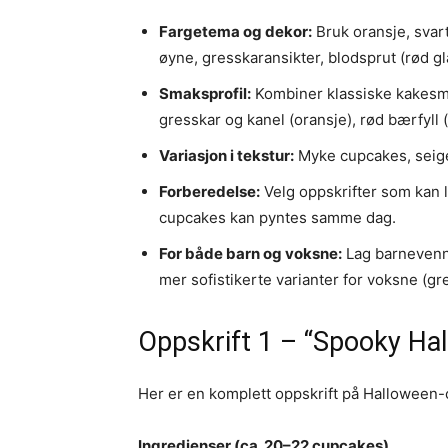
Fargetema og dekor:
Bruk oransje, svar
øyne, gresskaransikter, blodsprut (rød gl
Smaksprofil:
Kombiner klassiske kakesm
gresskar og kanel (oransje), rød bærfyll (
Variasjon i tekstur:
Myke cupcakes, seige
Forberedelse:
Velg oppskrifter som kan 
cupcakes kan pyntes samme dag.
For både barn og voksne:
Lag barnevenn
mer sofistikerte varianter for voksne (g
Oppskrift 1 – “Spooky Ha
Her er en komplett oppskrift på Hallowee
Ingredienser (ca. 20–22 cupcakes)