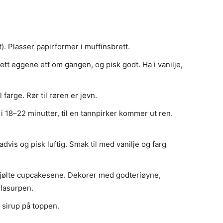
). Plasser papirformer i muffinsbrett.
lsett eggene ett om gangen, og pisk godt. Ha i vanilje,
 farge. Rør til røren er jevn.
 i 18–22 minutter, til en tannpirker kommer ut ren.
radvis og pisk luftig. Smak til med vanilje og farg
jølte cupcakesene. Dekorer med godteriøyne,
glasurpen.
r sirup på toppen.