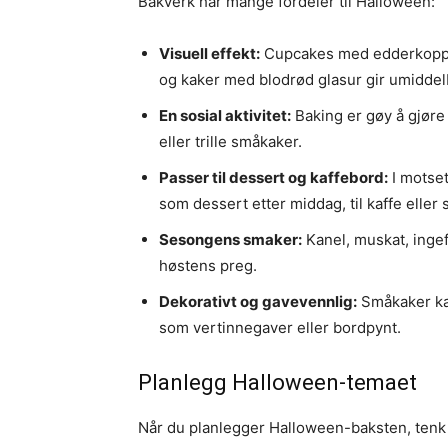
Bakverk har mange fordeler til Halloween:
Visuell effekt:
Cupcakes med edderkoppne
og kaker med blodrød glasur gir umidde
En sosial aktivitet:
Baking er gøy å gjøre
eller trille småkaker.
Passer til dessert og kaffebord:
I motset
som dessert etter middag, til kaffe eller
Sesongens smaker:
Kanel, muskat, ingef
høstens preg.
Dekorativt og gavevennlig:
Småkaker kan
som vertinnegaver eller bordpynt.
Planlegg Halloween-temaet
Når du planlegger Halloween-baksten, tenk