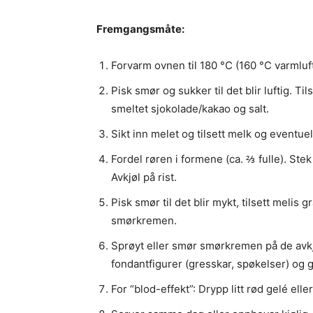
Fremgangsmåte:
Forvarm ovnen til 180 °C (160 °C varmluft
Pisk smør og sukker til det blir luftig. Ti
smeltet sjokolade/kakao og salt.
Sikt inn melet og tilsett melk og eventuell
Fordel røren i formene (ca. ⅔ fulle). Stek
Avkjøl på rist.
Pisk smør til det blir mykt, tilsett melis g
smørkremen.
Sprøyt eller smør smørkremen på de avk
fondantfigurer (gresskar, spøkelser) og 
For “blod-effekt”: Drypp litt rød gelé elle