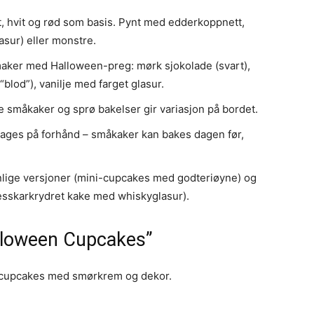
t, hvit og rød som basis. Pynt med edderkoppnett,
asur) eller monstre.
aker med Halloween-preg: mørk sjokolade (svart),
“blod”), vanilje med farget glasur.
 småkaker og sprø bakelser gir variasjon på bordet.
lages på forhånd – småkaker kan bakes dagen før,
lige versjoner (mini-cupcakes med godteriøyne) og
resskarkrydret kake med whiskyglasur).
lloween Cupcakes”
n-cupcakes med smørkrem og dekor.