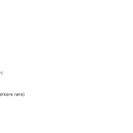
r)
mørkere røre)