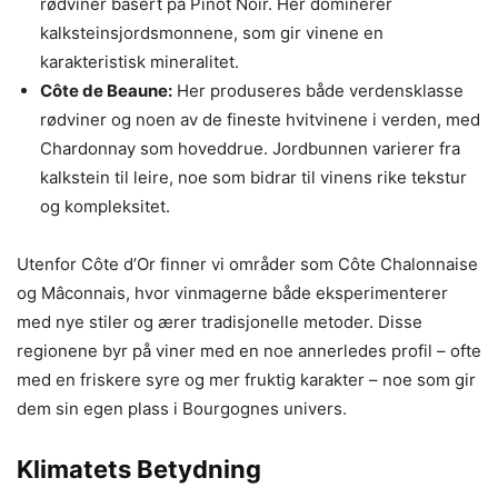
rødviner basert på Pinot Noir. Her dominerer
kalksteinsjordsmonnene, som gir vinene en
karakteristisk mineralitet.
Côte de Beaune:
Her produseres både verdensklasse
rødviner og noen av de fineste hvitvinene i verden, med
Chardonnay som hoveddrue. Jordbunnen varierer fra
kalkstein til leire, noe som bidrar til vinens rike tekstur
og kompleksitet.
Utenfor Côte d’Or finner vi områder som Côte Chalonnaise
og Mâconnais, hvor vinmagerne både eksperimenterer
med nye stiler og ærer tradisjonelle metoder. Disse
regionene byr på viner med en noe annerledes profil – ofte
med en friskere syre og mer fruktig karakter – noe som gir
dem sin egen plass i Bourgognes univers.
Klimatets Betydning