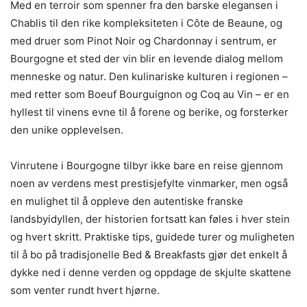
Med en terroir som spenner fra den barske elegansen i
Chablis til den rike kompleksiteten i Côte de Beaune, og
med druer som Pinot Noir og Chardonnay i sentrum, er
Bourgogne et sted der vin blir en levende dialog mellom
menneske og natur. Den kulinariske kulturen i regionen –
med retter som Boeuf Bourguignon og Coq au Vin – er en
hyllest til vinens evne til å forene og berike, og forsterker
den unike opplevelsen.
Vinrutene i Bourgogne tilbyr ikke bare en reise gjennom
noen av verdens mest prestisjefylte vinmarker, men også
en mulighet til å oppleve den autentiske franske
landsbyidyllen, der historien fortsatt kan føles i hver stein
og hvert skritt. Praktiske tips, guidede turer og muligheten
til å bo på tradisjonelle Bed & Breakfasts gjør det enkelt å
dykke ned i denne verden og oppdage de skjulte skattene
som venter rundt hvert hjørne.