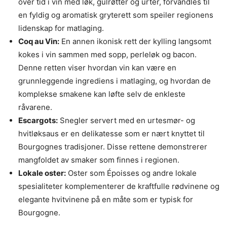
over tid i vin med løk, gulrøtter og urter, forvandles til
en fyldig og aromatisk gryterett som speiler regionens
lidenskap for matlaging.
Coq au Vin:
En annen ikonisk rett der kylling langsomt
kokes i vin sammen med sopp, perleløk og bacon.
Denne retten viser hvordan vin kan være en
grunnleggende ingrediens i matlaging, og hvordan de
komplekse smakene kan løfte selv de enkleste
råvarene.
Escargots:
Snegler servert med en urtesmør- og
hvitløksaus er en delikatesse som er nært knyttet til
Bourgognes tradisjoner. Disse rettene demonstrerer
mangfoldet av smaker som finnes i regionen.
Lokale oster:
Oster som Époisses og andre lokale
spesialiteter komplementerer de kraftfulle rødvinene og
elegante hvitvinene på en måte som er typisk for
Bourgogne.