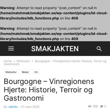
Warning
: Attempt to read property "post_content" on null in
/home/matchmak/smakjakten.se/wp-content/plugins/td-cloud-
library/includes/tdb_functions.php
on line
408
Warning
: Attempt to read property "post_content" on null in
/home/matchmak/smakjakten.se/wp-content/plugins/td-cloud-
library/includes/tdb_functions.php
on line
409
Home
Matkultur
Bourgogne – Vinregionens Hjerte: Historie, Terroir og
Gastronomi
Matkultur
Reiser
Vin
Bourgogne – Vinregionens
Hjerte: Historie, Terroir og
Gastronomi
288
0
By
admin
-
31 mars 2025