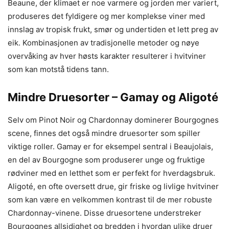
Beaune, der klimaet er noe varmere og jorden mer variert,
produseres det fyldigere og mer komplekse viner med
innslag av tropisk frukt, smør og undertiden et lett preg av
eik. Kombinasjonen av tradisjonelle metoder og nøye
overvåking av hver høsts karakter resulterer i hvitviner
som kan motstå tidens tann.
Mindre Druesorter – Gamay og Aligoté
Selv om Pinot Noir og Chardonnay dominerer Bourgognes
scene, finnes det også mindre druesorter som spiller
viktige roller. Gamay er for eksempel sentral i Beaujolais,
en del av Bourgogne som produserer unge og fruktige
rødviner med en letthet som er perfekt for hverdagsbruk.
Aligoté, en ofte oversett drue, gir friske og livlige hvitviner
som kan være en velkommen kontrast til de mer robuste
Chardonnay-vinene. Disse druesortene understreker
Bourgognes allsidighet og bredden i hvordan ulike druer