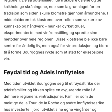
regionen. De så potensialet i de fruktbare dalene og de
kalkholdige skråningene, noe som la grunnlaget for en
tradisjon som siden skulle blomstre gjennom århundrene. I
middelalderen tok klostrene over rollen som voktere av
kunnskap og håndverk – munker dyrket druer,
eksperimenterte med vinfremstilling og spredte sine
metoder over hele regionen. Disse klostrene ble ikke bare
sentre for åndelig liv, men også for vinproduksjon, og bidro
til å forme Bourgognes rykte som et sted for eksepsjonell
vin.
Føydal tid og Adels Innflytelse
Med tiden utviklet Bourgogne seg til et føydalt rike der
adelsfamilier og kirken spilte en avgjørende rolle i å
definere regionens vintradisjoner. Familier som de
mektige de la Tour, de la Roche og andre innflytelsesrike
hus investerte i jord, utviklet sine egne vingårder og