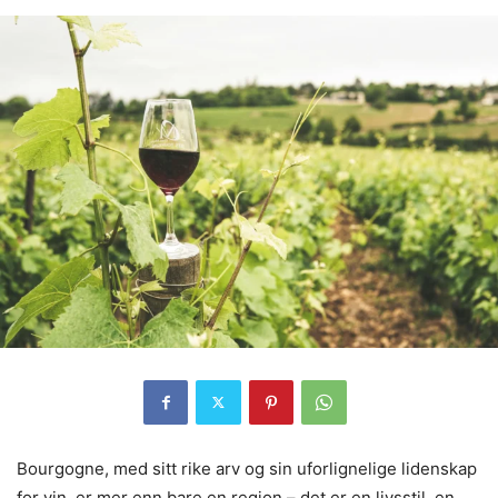
Bourgogne, med sitt rike arv og sin uforlignelige lidenskap
for vin, er mer enn bare en region – det er en livsstil, en