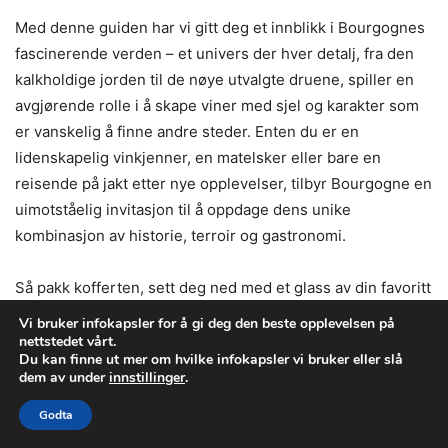
Med denne guiden har vi gitt deg et innblikk i Bourgognes
fascinerende verden – et univers der hver detalj, fra den
kalkholdige jorden til de nøye utvalgte druene, spiller en
avgjørende rolle i å skape viner med sjel og karakter som
er vanskelig å finne andre steder. Enten du er en
lidenskapelig vinkjenner, en matelsker eller bare en
reisende på jakt etter nye opplevelser, tilbyr Bourgogne en
uimotståelig invitasjon til å oppdage dens unike
kombinasjon av historie, terroir og gastronomi.
Så pakk kofferten, sett deg ned med et glass av din favoritt
Bourgogne, og la reisen begynne – en reise som lover å gi
Vi bruker infokapsler for å gi deg den beste opplevelsen på
både kunnskap, nytelse og en dypere forståelse av den
nettstedet vårt.
Du kan finne ut mer om hvilke infokapsler vi bruker eller slå
lidenskapen som driver vinmagerkunsten i en av verdens
dem av under
innstillinger
.
mest anerkjente vinregioner.
Godta
Denne artikkelen har utforsket Bourgogne i alle dens