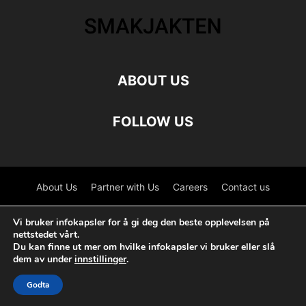
ABOUT US
FOLLOW US
About Us
Partner with Us
Careers
Contact us
©
Vi bruker infokapsler for å gi deg den beste opplevelsen på
nettstedet vårt.
Du kan finne ut mer om hvilke infokapsler vi bruker eller slå
Dansk
(
Danish
)
Norsk bokmål
dem av under
innstillinger
.
Svenska
(
Swedish
)
Godta