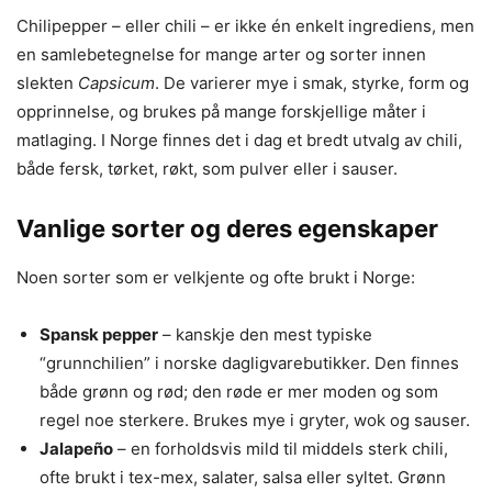
Chilipepper – eller chili – er ikke én enkelt ingrediens, men
en samlebetegnelse for mange arter og sorter innen
slekten
Capsicum
. De varierer mye i smak, styrke, form og
opprinnelse, og brukes på mange forskjellige måter i
matlaging. I Norge finnes det i dag et bredt utvalg av chili,
både fersk, tørket, røkt, som pulver eller i sauser.
Vanlige sorter og deres egenskaper
Noen sorter som er velkjente og ofte brukt i Norge:
Spansk pepper
– kanskje den mest typiske
“grunnchilien” i norske dagligvarebutikker. Den finnes
både grønn og rød; den røde er mer moden og som
regel noe sterkere. Brukes mye i gryter, wok og sauser.
Jalapeño
– en forholdsvis mild til middels sterk chili,
ofte brukt i tex-mex, salater, salsa eller syltet. Grønn