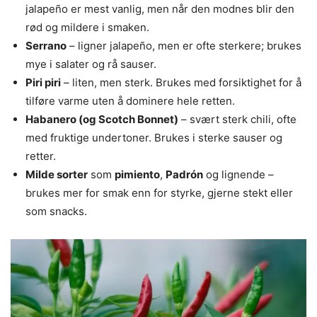
jalapeño er mest vanlig, men når den modnes blir den
rød og mildere i smaken.
Serrano
– ligner jalapeño, men er ofte sterkere; brukes
mye i salater og rå sauser.
Piri piri
– liten, men sterk. Brukes med forsiktighet for å
tilføre varme uten å dominere hele retten.
Habanero (og Scotch Bonnet)
– svært sterk chili, ofte
med fruktige undertoner. Brukes i sterke sauser og
retter.
Milde sorter
som
pimiento
,
Padrón
og lignende –
brukes mer for smak enn for styrke, gjerne stekt eller
som snacks.