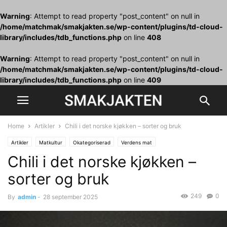
Warning
: Attempt to read property "post_content" on null in
/home/matchmak/smakjakten.se/wp-content/plugins/td-cloud-
library/includes/tdb_functions.php
on line
408
Warning
: Attempt to read property "post_content" on null in
/home/matchmak/smakjakten.se/wp-content/plugins/td-cloud-
library/includes/tdb_functions.php
on line
409
Home
Artikler
Chili i det norske kjøkken – sorter og bruk
Artikler
Matkultur
Okategoriserad
Verdens mat
Chili i det norske kjøkken –
sorter og bruk
249
0
By
admin
-
28 september 2025