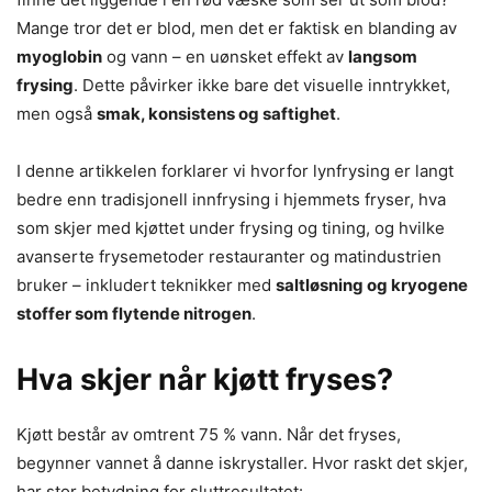
Mange tror det er blod, men det er faktisk en blanding av
myoglobin
og vann – en uønsket effekt av
langsom
frysing
. Dette påvirker ikke bare det visuelle inntrykket,
men også
smak, konsistens og saftighet
.
I denne artikkelen forklarer vi hvorfor lynfrysing er langt
bedre enn tradisjonell innfrysing i hjemmets fryser, hva
som skjer med kjøttet under frysing og tining, og hvilke
avanserte frysemetoder restauranter og matindustrien
bruker – inkludert teknikker med
saltløsning og kryogene
stoffer som flytende nitrogen
.
Hva skjer når kjøtt fryses?
Kjøtt består av omtrent 75 % vann. Når det fryses,
begynner vannet å danne iskrystaller. Hvor raskt det skjer,
har stor betydning for sluttresultatet: