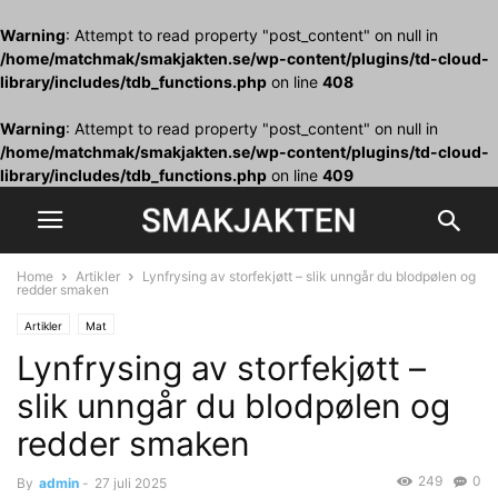
Warning
: Attempt to read property "post_content" on null in
/home/matchmak/smakjakten.se/wp-content/plugins/td-cloud-
library/includes/tdb_functions.php
on line
408
Warning
: Attempt to read property "post_content" on null in
/home/matchmak/smakjakten.se/wp-content/plugins/td-cloud-
library/includes/tdb_functions.php
on line
409
Home
Artikler
Lynfrysing av storfekjøtt – slik unngår du blodpølen og
redder smaken
Artikler
Mat
Lynfrysing av storfekjøtt –
slik unngår du blodpølen og
redder smaken
249
0
By
admin
-
27 juli 2025