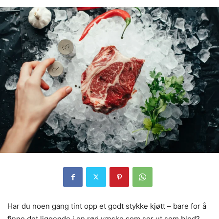
Har du noen gang tint opp et godt stykke kjøtt – bare for å
finne det liggende i en rød væske som ser ut som blod?