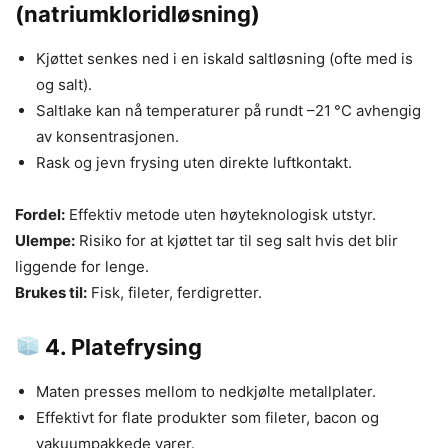
(natriumkloridløsning)
Kjøttet senkes ned i en iskald saltløsning (ofte med is
og salt).
Saltlake kan nå temperaturer på rundt –21 °C avhengig
av konsentrasjonen.
Rask og jevn frysing uten direkte luftkontakt.
Fordel:
Effektiv metode uten høyteknologisk utstyr.
Ulempe:
Risiko for at kjøttet tar til seg salt hvis det blir
liggende for lenge.
Brukes til:
Fisk, fileter, ferdigretter.
4.
Platefrysing
Maten presses mellom to nedkjølte metallplater.
Effektivt for flate produkter som fileter, bacon og
vakuumpakkede varer.