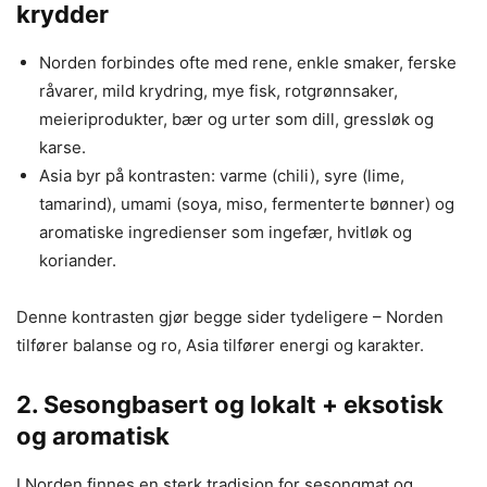
krydder
Norden forbindes ofte med rene, enkle smaker, ferske
råvarer, mild krydring, mye fisk, rotgrønnsaker,
meieriprodukter, bær og urter som dill, gressløk og
karse.
Asia byr på kontrasten: varme (chili), syre (lime,
tamarind), umami (soya, miso, fermenterte bønner) og
aromatiske ingredienser som ingefær, hvitløk og
koriander.
Denne kontrasten gjør begge sider tydeligere – Norden
tilfører balanse og ro, Asia tilfører energi og karakter.
2. Sesongbasert og lokalt + eksotisk
og aromatisk
I Norden finnes en sterk tradisjon for sesongmat og