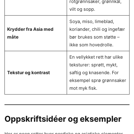
rotgrønnsaker, grønnkål,
vilt og sopp.
Soya, miso, limeblad,
Krydder fra Asia med
koriander, chili og ingefær
måte
bør brukes som støtte –
ikke som hovedrolle.
En vellykket rett har ulike
teksturer: sprøtt, mykt,
Tekstur og kontrast
saftig og knasende. For
eksempel sprø grønnsaker
mot myk fisk.
Oppskriftsidéer og eksempler
Her er noen retter hvor nordiske og asiatiske elementer