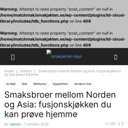
Warning
: Attempt to read property "post_content" on null in
/home/matchmak/smakjakten.se/wp-content/plugins/td-cloud-
library/includes/tdb_functions.php
on line
408
Warning
: Attempt to read property "post_content" on null in
/home/matchmak/smakjakten.se/wp-content/plugins/td-cloud-
library/includes/tdb_functions.php
on line
409
Home
Artikler
Smaksbroer mellom Norden og Asia: fusjonskjøkken
du kan prøve hjemme
Artikler
Mat
Matkultur
Oppskrifter
Verdens mat
Smaksbroer mellom Norden
og Asia: fusjonskjøkken du
kan prøve hjemme
229
0
By
admin
-
7 oktober 2025