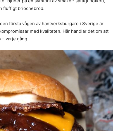
ite” bjuder på en symfoni av smaker: saftigt nötkött,
 fluffigt briochebröd.
ll den första vågen av hantverksburgare i Sverige är
g kompromissar med kvaliteten. Här handlar det om att
 – varje gång.