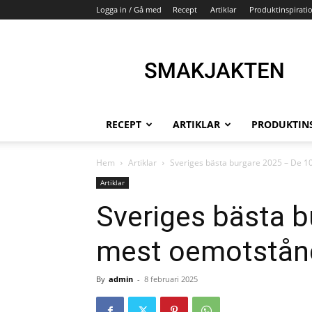
Logga in / Gå med
Recept
Artiklar
Produktinspirati
Smakjakten
–
Din
recept
och
köksinspirationssida
RECEPT
ARTIKLAR
PRODUKTIN
Hem
Artiklar
Sveriges bästa burgare 2025 – De 1
Artiklar
Sveriges bästa b
mest oemotstån
By
admin
-
8 februari 2025