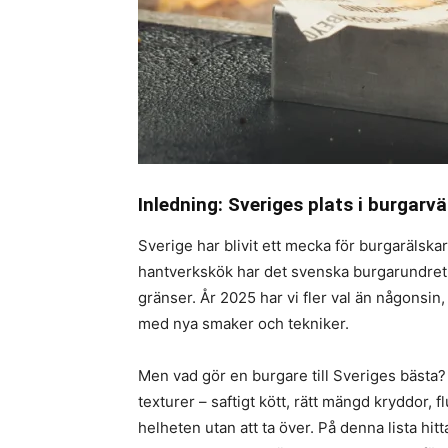
Inledning: Sveriges plats i burgarvä
Sverige har blivit ett mecka för burgarälska
hantverkskök har det svenska burgarundret g
gränser. År 2025 har vi fler val än någonsi
med nya smaker och tekniker.
Men vad gör en burgare till Sveriges bästa
texturer – saftigt kött, rätt mängd kryddor,
helheten utan att ta över. På denna lista hit