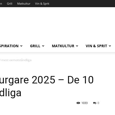
on
Grill
Matkultur
Vin & Sprit
SPIRATION
GRILL
MATKULTUR
VIN & SPRIT
0 mest oemotståndliga
urgare 2025 – De 10
dliga
1033
0