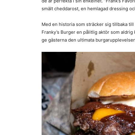
de är perfekta i sin enkelhet. ”Frank’s Favor
smält cheddarost, en hemlagad dressing och
Med en historia som sträcker sig tillbaka ti
Franky’s Burger en pålitlig aktör som aldri
ge gästerna den ultimata burgarupplevelsen