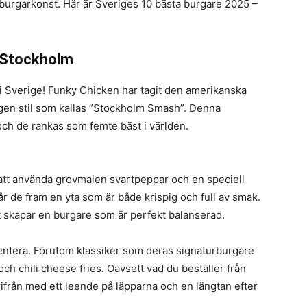
 burgarkonst. Här är Sveriges 10 bästa burgare 2025 –
– Stockholm
Sverige! Funky Chicken har tagit den amerikanska
egen stil som kallas ”Stockholm Smash”. Denna
, och de rankas som femte bäst i världen.
att använda grovmalen svartpeppar och en speciell
får de fram en yta som är både krispig och full av smak.
ket skapar en burgare som är perfekt balanserad.
mentera. Förutom klassiker som deras signaturburgare
och chili cheese fries. Oavsett vad du beställer från
rifrån med ett leende på läpparna och en längtan efter