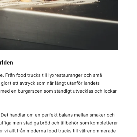
rlden
re. Från food trucks till lyxrestauranger och små
jort ett avtryck som når långt utanför landets
n, med en burgarscen som ständigt utvecklas och lockar
? Det handlar om en perfekt balans mellan smaker och
 fluffiga men stadiga bröd och tillbehör som kompletterar
tar vi allt från moderna food trucks till välrenommerade