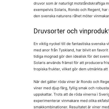
druvor som är naturligt motståndskraftiga 
exempelvis Solaris, Rondo och Regent, har s
den svenska naturens råhet möter vinmaka
Druvsorter och vinprodukt
En viktig nyckel till de fantastiska svenska v
med anor från Tyskland, har blivit en favori
tidiga mognad gör den idealisk för det svensk
Solaris används främst för att producera fri
tropiska frukter, vilket gör dem utmärkta att 
När det gäller röda viner är Rondo och Regen
viner med djup färg, fyllig smak och robus
uppskattar. Trots att de röda vinerna i Sverige
experimenterar vinmakare med olika ekfatsla
smakkombinationer. Resultatet är viner med