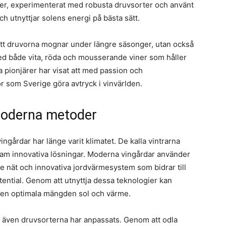
der, experimenterat med robusta druvsorter och använt
h utnyttjar solens energi på bästa sätt.
 att druvorna mognar under längre säsonger, utan också
med både vita, röda och mousserande viner som håller
a pionjärer har visat att med passion och
ör som Sverige göra avtryck i vinvärlden.
moderna metoder
ngårdar har länge varit klimatet. De kalla vintrarna
 fram innovativa lösningar. Moderna vingårdar använder
 nät och innovativa jordvärmesystem som bidrar till
ential. Genom att utnyttja dessa teknologier kan
 den optimala mängden sol och värme.
– även druvsorterna har anpassats. Genom att odla