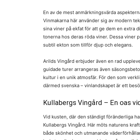
En av de mest anmärkningsvärda aspekterna 
Vinmakarna här använder sig av modern tekn
sina viner på ekfat för att ge dem en extra 
tonerna hos deras röda viner. Dessa viner p
subtil ekton som tillför djup och elegans.
Arilds Vingård erbjuder även en rad uppleve
guidade turer arrangeras även säsongsbet
kultur i en unik atmosfär. För den som verkl
därmed svenska – vinlandskapet är ett besök
Kullabergs Vingård – En oas vi
Vid kusten, där den ständigt föränderliga h
Kullabergs Vingård. Här möts naturens kraft
både skönhet och utmanande väderförhållan