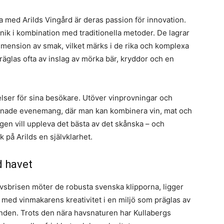
med Arilds Vingård är deras passion för innovation.
ik i kombination med traditionella metoder. De lagrar
dimension av smak, vilket märks i de rika och komplexa
räglas ofta av inslag av mörka bär, kryddor och en
lser för sina besökare. Utöver vinprovningar och
onade evenemang, där man kan kombinera vin, mat och
igen vill uppleva det bästa av det skånska – och
 på Arilds en självklarhet.
d havet
avsbrisen möter de robusta svenska klipporna, ligger
 med vinmakarens kreativitet i en miljö som präglas av
den. Trots den nära havsnaturen har Kullabergs