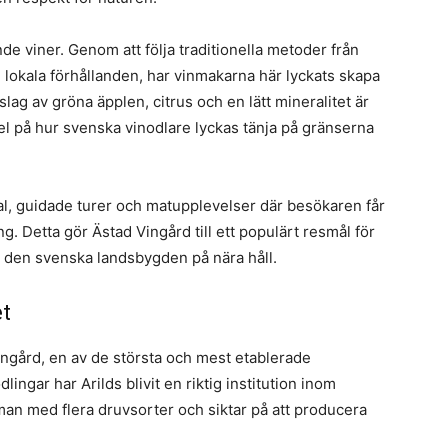
nde viner. Genom att följa traditionella metoder från
lokala förhållanden, har vinmakarna här lyckats skapa
ag av gröna äpplen, citrus och en lätt mineralitet är
 på hur svenska vinodlare lyckas tänja på gränserna
l, guidade turer och matupplevelser där besökaren får
. Detta gör Ästad Vingård till ett populärt resmål för
a den svenska landsbygden på nära håll.
et
Vingård, en av de största och mest etablerade
ingar har Arilds blivit en riktig institution inom
an med flera druvsorter och siktar på att producera