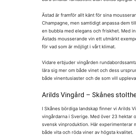
Ästad är framför allt känt för sina moussera
Champagne, men samtidigt anpassa dem till 
en bubbla med elegans och friskhet. Med insl
Ästads mousserande vin ett utmärkt exempel
för vad som är möjligt i vårt klimat.
Vidare erbjuder vingården rundabordssamta
lära sig mer om både vinet och dess ursprung
både vinentusiaster och de som vill upplev
Arilds Vingård – Skånes stolth
I Skånes bördiga landskap finner vi Arilds 
vingårdarna i Sverige. Med över 23 hektar odl
svensk vinproduktion. Här experimenterar m
både vita och röda viner av högsta kvalitet.