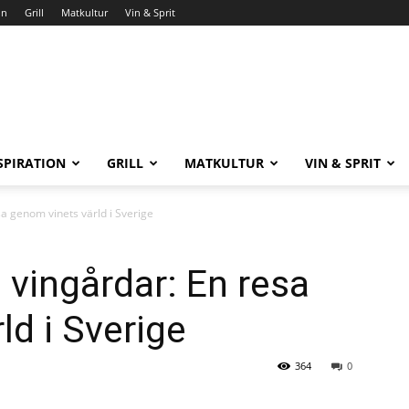
on
Grill
Matkultur
Vin & Sprit
SPIRATION
GRILL
MATKULTUR
VIN & SPRIT
a genom vinets värld i Sverige
vingårdar: En resa
ld i Sverige
364
0