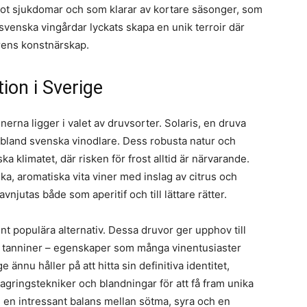
mot sjukdomar och som klarar av kortare säsonger, som
venska vingårdar lyckats skapa en unik terroir där
rens konstnärskap.
ion i Sverige
inerna ligger i valet av druvsorter. Solaris, en druva
t bland svenska vinodlare. Dess robusta natur och
a klimatet, där risken för frost alltid är närvarande.
ska, aromatiska vita viner med inslag av citrus och
avnjutas både som aperitif och till lättare rätter.
t populära alternativ. Dessa druvor ger upphov till
ta tanniner – egenskaper som många vinentusiaster
 ännu håller på att hitta sin definitiva identitet,
gringstekniker och blandningar för att få fram unika
 en intressant balans mellan sötma, syra och en