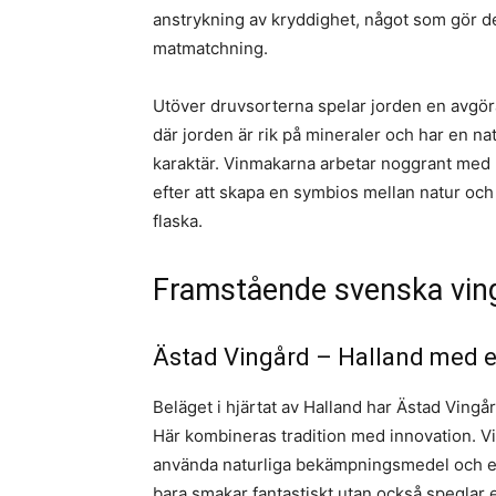
anstrykning av kryddighet, något som gör 
matmatchning.
Utöver druvsorterna spelar jorden en avgöra
där jorden är rik på mineraler och har en nat
karaktär. Vinmakarna arbetar noggrant med 
efter att skapa en symbios mellan natur och
flaska.
Framstående svenska ving
Ästad Vingård – Halland med en
Beläget i hjärtat av Halland har Ästad Vingår
Här kombineras tradition med innovation. Vi
använda naturliga bekämpningsmedel och ek
bara smakar fantastiskt utan också speglar 