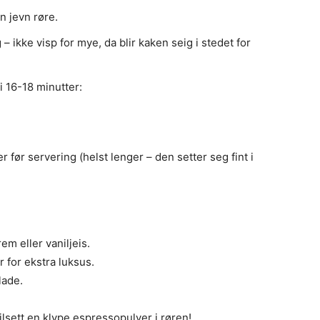
n jevn røre.
 – ikke visp for mye, da blir kaken seig i stedet for
i 16-18 minutter:
 før servering (helst lenger – den setter seg fint i
m eller vaniljeis.
 for ekstra luksus.
lade.
ilsett en klype espressopulver i røren!