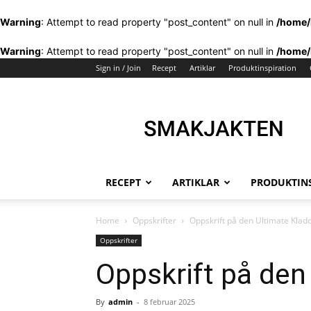
Warning
: Attempt to read property "post_content" on null in
/home/
Warning
: Attempt to read property "post_content" on null in
/home/
Sign in / Join
Recept
Artiklar
Produktinspiration
Smakjakten
–
Din
recept
och
köksinspirationssida
RECEPT
ARTIKLAR
PRODUKTIN
Home
Oppskrifter
Oppskrift på den Ultimate Klad
Oppskrifter
Oppskrift på den
By
admin
-
8 februar 2025