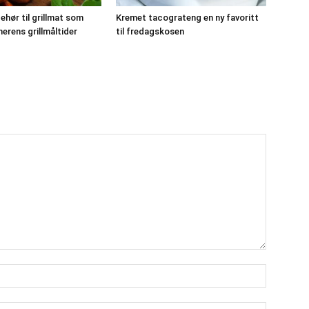
lbehør til grillmat som
Kremet tacograteng en ny favoritt
erens grillmåltider
til fredagskosen