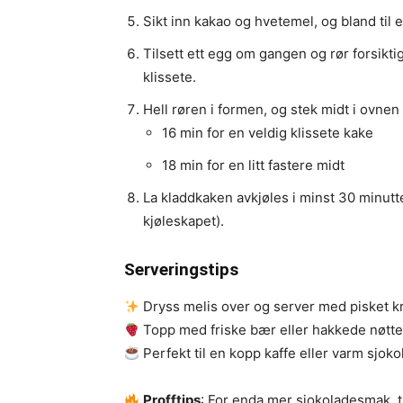
Sikt inn kakao og hvetemel, og bland til e
Tilsett ett egg om gangen og rør forsiktig
klissete.
Hell røren i formen, og stek midt i ovnen 
16 min for en veldig klissete kake
18 min for en litt fastere midt
La kladdkaken avkjøles i minst 30 minutter
kjøleskapet).
Serveringstips
Dryss melis over og server med pisket kre
Topp med friske bær eller hakkede nøtter
Perfekt til en kopp kaffe eller varm sjoko
Profftips
: For enda mer sjokoladesmak, t